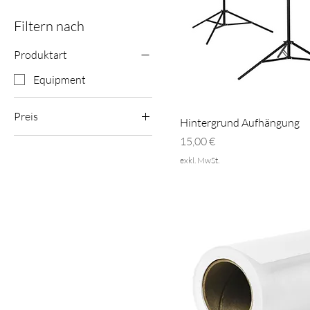
Filtern nach
Produktart
Equipment
Preis
Hintergrund Aufhängung
Preis
15,00 €
15 €
25 €
exkl. MwSt.