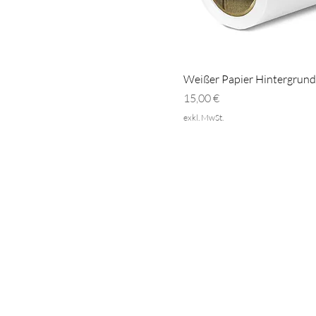
Weißer Papier Hintergrund
Preis
15,00 €
exkl. MwSt.
M