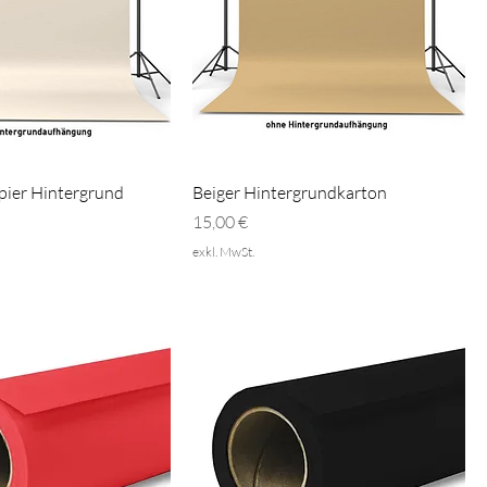
pier Hintergrund
Beiger Hintergrundkarton
Preis
15,00 €
exkl. MwSt.