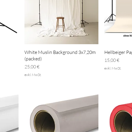
White Muslin Background 3x7,20m
Hellbeiger Pa
(packed)
Preis
15,00 €
Preis
25,00 €
exkl. MwSt.
exkl. MwSt.