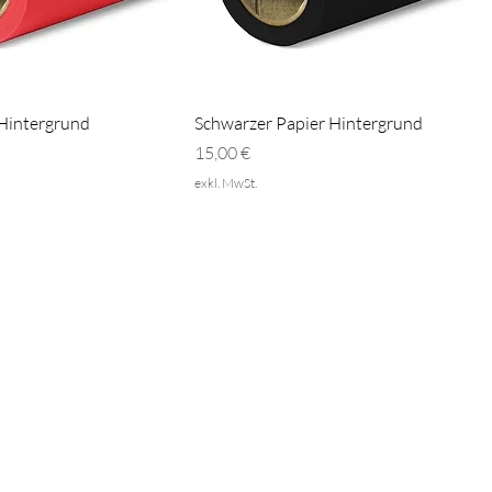
 Hintergrund
Schwarzer Papier Hintergrund
Preis
15,00 €
exkl. MwSt.
ten.