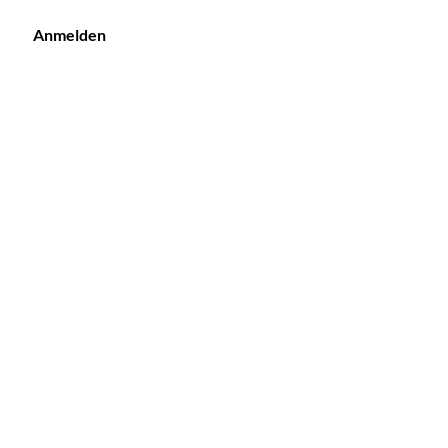
Anmelden
KONTAKT
GE
IO
Tel:
+49 (0) 172 88 500 30
Email:
info@loungestudio.de
Straße 139