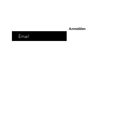
Trage deine Email hier
ein
Anmelden
OPTIONS
Fotoshootings
Videoshoots
Kleine Events
Klassen
Workshops
Meetings