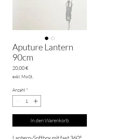
Aputure Lantern
90cm
Preis
20,00 €
exkl. MwSt.
Anzahl
*
In den Warenkorb
Lantern-Softbox mit fast 360°