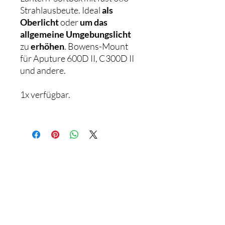
Strahlausbeute. Ideal
als
Oberlicht
oder
um das
allgemeine Umgebungslicht
zu
erhöhen
. Bowens-Mount
für Aputure 600D II, C300D II
und andere.
1x verfügbar.
© 2023 by
Laura Lindenmann.
der
Bist du schon auf
Liste?
Melde dich an, um exklusive Angebote und
Aktionen zu erhalten.