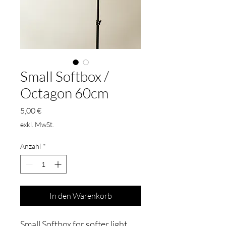
Small Softbox /
Octagon 60cm
Preis
5,00 €
exkl. MwSt.
Anzahl
*
In den Warenkorb
Small Softbox for softer light.