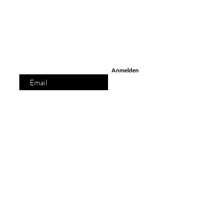
Melde dich an, um exklusive Angebote und
Aktionen zu erhalten.
Trage deine Email hier
ein
Anmelden
OPTIONS
Fotoshootings
Videoshoots
Kleine Events
Klassen