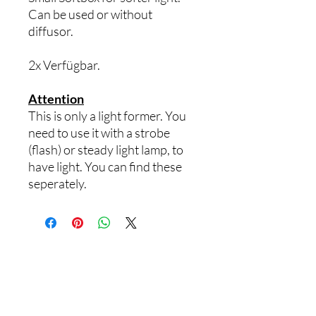
Can be used or without
diffusor.
2x Verfügbar.
Attention
This is only a light former. You
need to use it with a strobe
(flash) or steady light lamp, to
have light. You can find these
seperately.
© 2023 by
Laura Lindenmann.
der
Bist du schon auf
Liste?