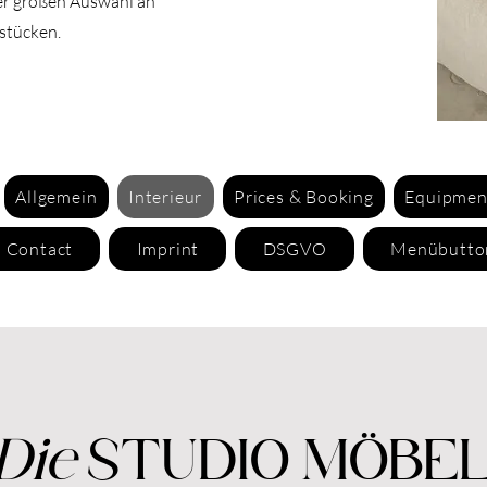
ner großen Auswahl an
stücken.
Allgemein
Interieur
Prices & Booking
Equipmen
Contact
Imprint
DSGVO
Menübutto
Die
STUDIO MÖBE