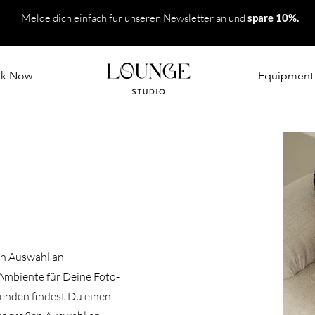
Melde dich einfach für unseren Newsletter an und
spare 10%
.
k Now
Equipment
en Auswahl an
Ambiente für Deine Foto-
genden findest Du einen