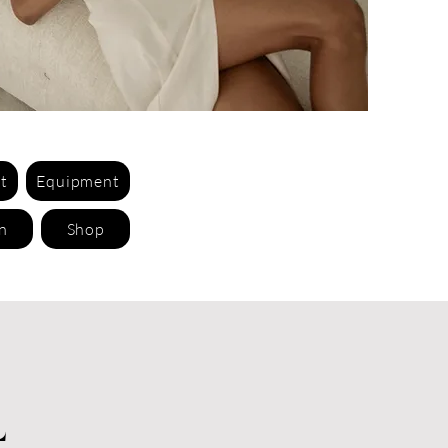
t
Equipment
n
Shop
L