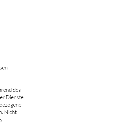
ssen
ährend des
rer Dienste
nbezogene
n. Nicht
us