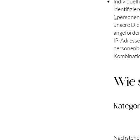
Individuell 
identifizie
(„personen
unsere Dien
angeforder
IP-Adresse
personenbe
Kombinatio
Wie 
Kategor
Nachstehen