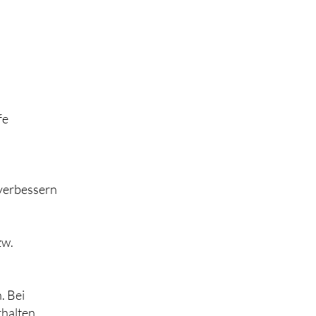
fe
 verbessern
zw.
. Bei
rhalten