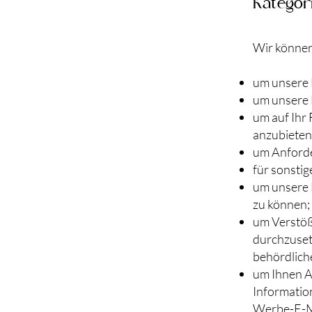
Kategor
Wir können
um unsere 
um unsere 
um auf Ihr
anzubieten
um Anforde
für sonstig
um unsere 
zu können;
um Verstöß
durchzuset
behördlich
um Ihnen A
Informatio
Werbe-E-Mai