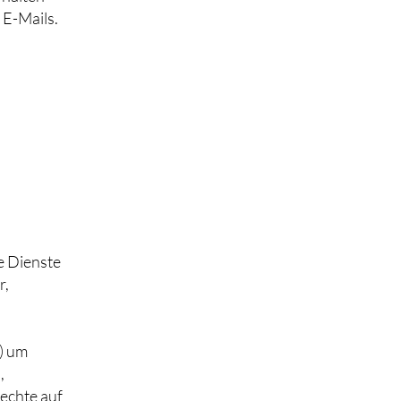
 E-Mails.
e Dienste
r,
) um
,
echte auf