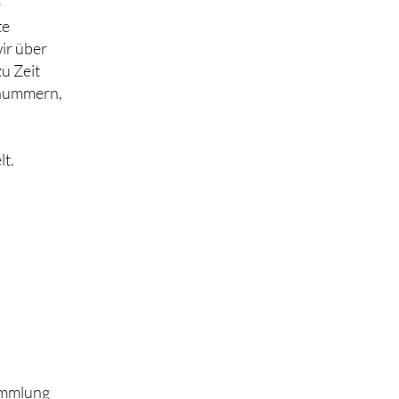
e
te
ir über
u Zeit
nnummern,
t.
Sammlung