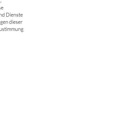
,
se
und Dienste
ngen dieser
 Zustimmung