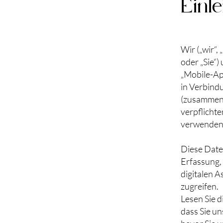
Einle
Wir („wir“,
oder „Sie“
„Mobile-App
in Verbind
(zusammen: 
verpflicht
verwenden
Diese Daten
Erfassung,
digitalen A
zugreifen.
Lesen Sie d
dass Sie un