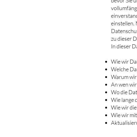
bevor Sie u
vollumfäng
einverstan
einstellen
Datenschutz
zu dieser D
In dieser D
Wie wir D
Welche Dat
Warum wir 
An wen wir
Wo die Dat
Wie lange 
Wie wir di
Wie wir mi
Aktualisie