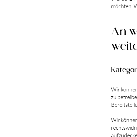
möchten. We
An w
weit
Kategor
Wir können
zu betreibe
Bereitstell
Wir können
rechtswidri
aufzudecke