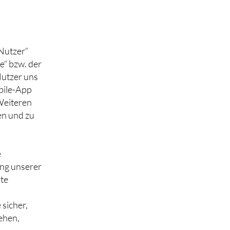
„Nutzer“
e“ bzw. der
Nutzer uns
bile-App
 Weiteren
en und zu
e
ng unserer
ste
 sicher,
ehen,