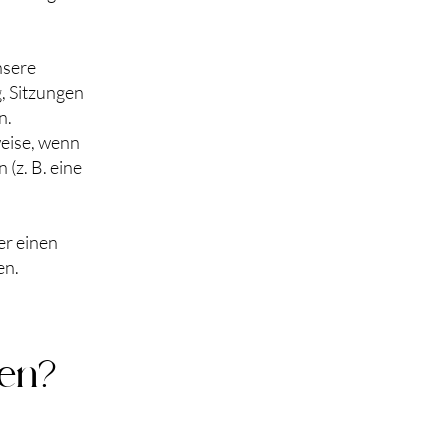
nsere
, Sitzungen
n.
weise, wenn
(z. B. eine
er einen
en.
en?