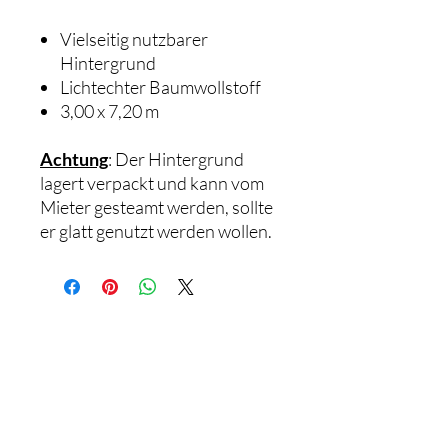
Vielseitig nutzbarer
Hintergrund
Lichtechter Baumwollstoff
3,00 x 7,20 m
Achtung
: Der Hintergrund
lagert verpackt und kann vom
Mieter gesteamt werden, sollte
er glatt genutzt werden wollen.
© 2023 by
Laura Lindenmann.
the list?
Are you on
Join to get exclusive offers & discounts.