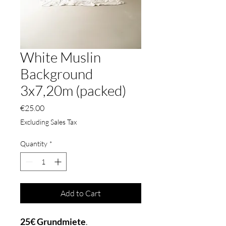
White Muslin
Background
3x7,20m (packed)
Price
€25.00
Excluding Sales Tax
Quantity
*
Add to Cart
25€
Grundmiete
.